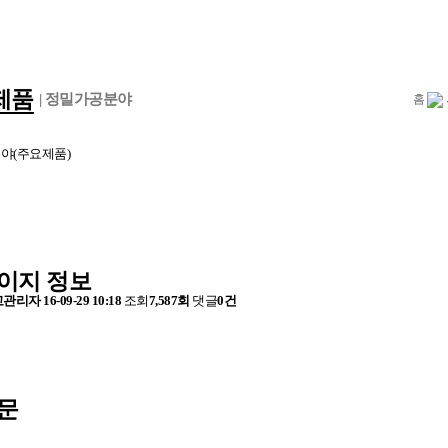
제품
| 정밀가공분야
홈
야(주요제품)
이지 정보
고관리자
16-09-29 10:18
조회
7,587회
댓글
0건
문