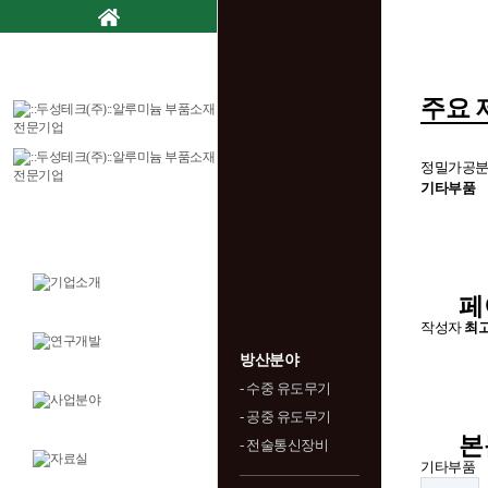
주요 
정밀가공분
기타부품
페
작성자
최
방산분야
- 수중 유도무기
- 공중 유도무기
본
- 전술통신장비
기타부품